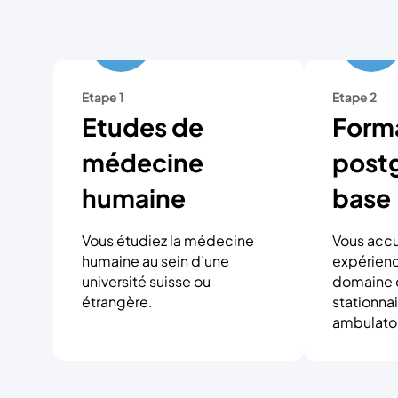
Etape 1
Etape 2
Etudes de
Form
médecine
post
humaine
base
Vous étudiez la médecine
Vous acc
humaine au sein d’une
expérienc
université suisse ou
domaine 
étrangère.
stationnai
ambulatoi