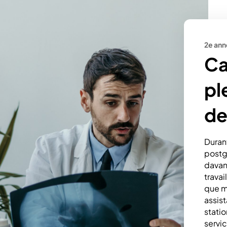
2e ann
Ca
pl
de
Duran
postg
davan
travai
que m
assis
statio
servi