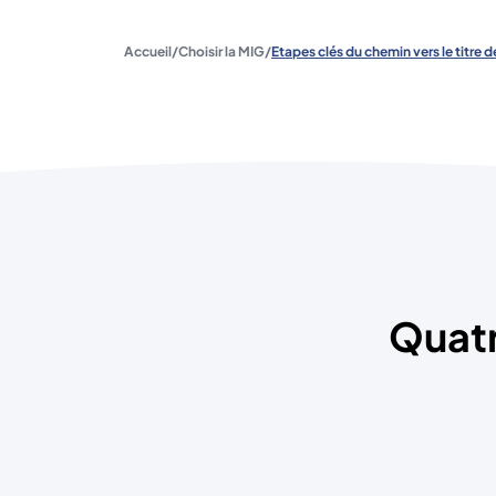
Accueil
/
Choisir la MIG
/
Etapes clés du chemin vers le titre d
Quatr