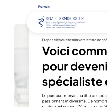
Français
Etapes clés du chemin vers le titre de sp
Voici comm
Profession de spécialiste en M
Programme de formation post
Programme de formation conti
Qualité
formation continue
pour deven
Etapes clés du chemin vers le ti
Lieux de formation postgradu
Recherche
spécialiste
Examen de spécialiste
Le parcours menant au titre de spéc
passionnant et diversifié. De nombre
carrière est unique. Découvrez les é