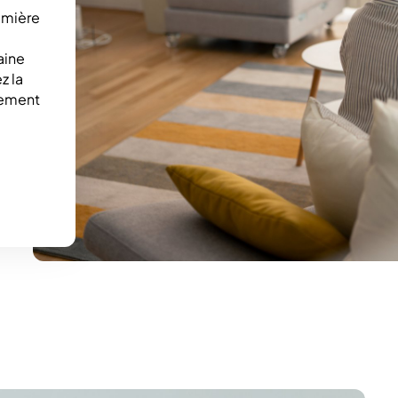
Deutsch
emière
Français
URL
aine
z la
alement
Copier le lien