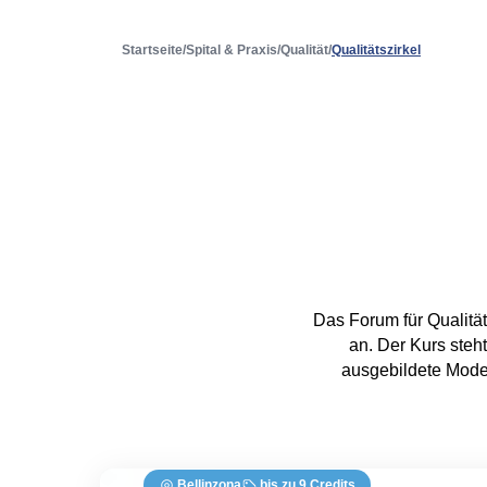
Startseite
/
Spital & Praxis
/
Qualität
/
Qualitätszirkel
Das Forum für Qualität
an. Der Kurs steht
ausgebildete Mode
Bellinzona
bis zu 9 Credits