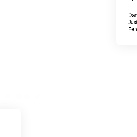
Dam
Jus
Feh