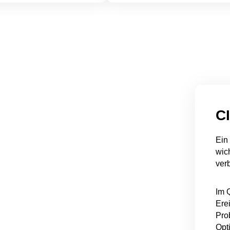
CI
Ein 
wic
ver
Im 
Ere
Pro
Opt