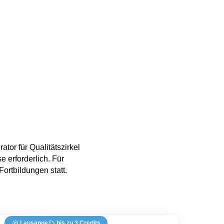
tor für Qualitätszirkel
e erforderlich. Für
rtbildungen statt.
Lausanne
bis zu 3 Credits