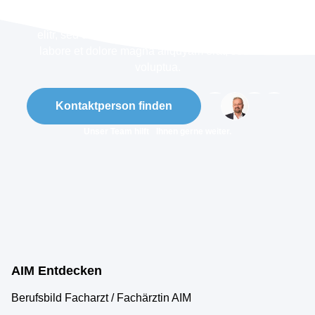
Lorem ipsum dolor sit amet, consetetur sadipscing
elitr, sed diam nonumy eirmod tempor invidunt ut
labore et dolore magna aliquyam erat, sed diam
voluptua.
Kontaktperson finden
Unser Team hilft Ihnen gerne weiter.
AIM Entdecken
Berufsbild Facharzt / Fachärztin AIM