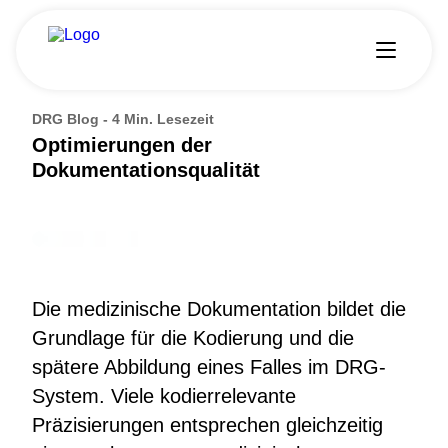
Startseite
/
Journal
/
Optimierungen der Dokumentationsqualität
DRG Blog -
4 Min. Lesezeit
AIM entdecken
Optimierungen der
Weiterbildung
Dokumentationsqualität
Fortbildung
Veranstaltungen
Spital & Praxis
Über uns
Journal
Die medizinische Dokumentation bildet die
Engagement
Grundlage für die Kodierung und die
Mitgliedschaft
spätere Abbildung eines Falles im DRG-
System. Viele kodierrelevante
Français
Präzisierungen entsprechen gleichzeitig