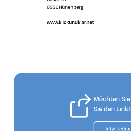
6331 Hünenberg
www.klickundklar.net
Möchten Sie 
Sie den Link!
Jetzt teilen