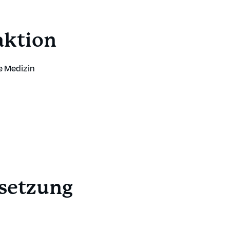
Über uns
aktion
Fachpersonen
re Medizin
setzung