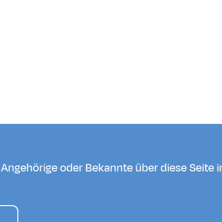
Seite teilen
Sprache auswählen
Deutsch
Français
English
URL
Link kopieren
Angehörige oder Bekannte über diese Seite i